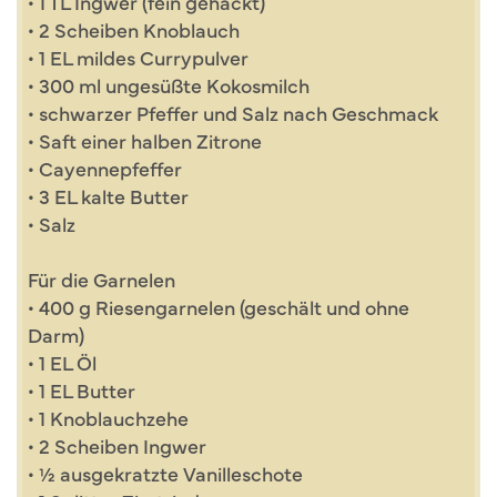
• 1 TL Ingwer (fein gehackt)
• 2 Scheiben Knoblauch
• 1 EL mildes Currypulver
• 300 ml ungesüßte Kokosmilch
• schwarzer Pfeffer und Salz nach Geschmack
• Saft einer halben Zitrone
• Cayennepfeffer
• 3 EL kalte Butter
• Salz
Für die Garnelen
• 400 g Riesengarnelen (geschält und ohne
Darm)
• 1 EL Öl
• 1 EL Butter
• 1 Knoblauchzehe
• 2 Scheiben Ingwer
• ½ ausgekratzte Vanilleschote