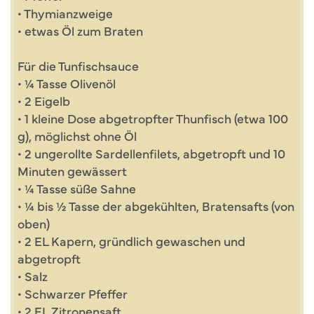
• Thymianzweige
• etwas Öl zum Braten
Für die Tunfischsauce
• ¼ Tasse Olivenöl
• 2 Eigelb
• 1 kleine Dose abgetropfter Thunfisch (etwa 100
g), möglichst ohne Öl
• 2 ungerollte Sardellenfilets, abgetropft und 10
Minuten gewässert
• ¼ Tasse süße Sahne
• ¼ bis ½ Tasse der abgekühlten, ­Bratensafts (von
oben)
• 2 EL Kapern, gründlich gewaschen und
abgetropft
• Salz
• Schwarzer Pfeffer
• 2 EL Zitronensaft